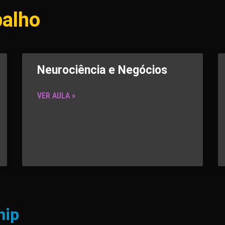
balho
Neurociência e Negócios
VER AULA »
hip