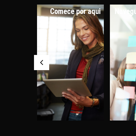
os e
Comece por aqui
Navegu
rafias