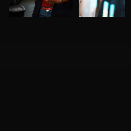
Termos de Uso
Política de Privacidade
NOSSAS REDES
Instagram
Facebook
Youtube
SUPORTE
contato@neuro.arq.br