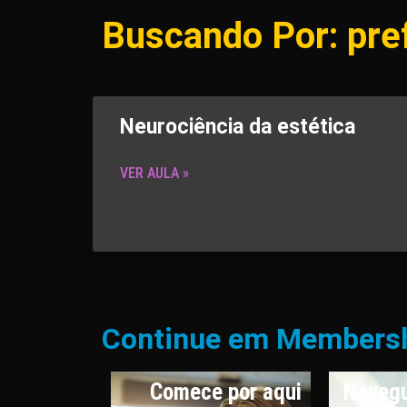
Buscando Por: pre
Neurociência da estética
VER AULA »
Continue em Members
os e
Comece por aqui
Navegu