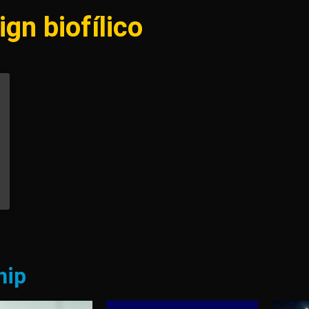
gn biofílico
hip