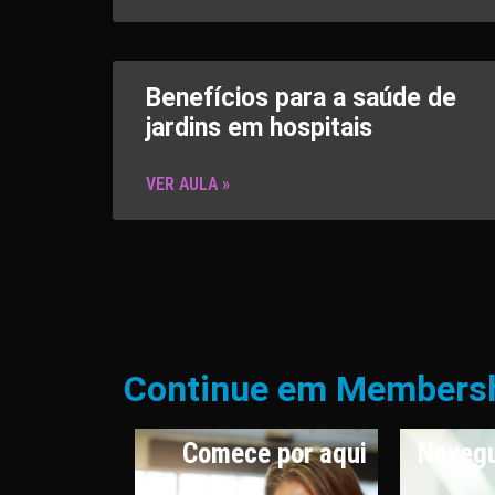
Benefícios para a saúde de
jardins em hospitais
VER AULA »
Continue em Members
os e
Comece por aqui
Navegu
rafias