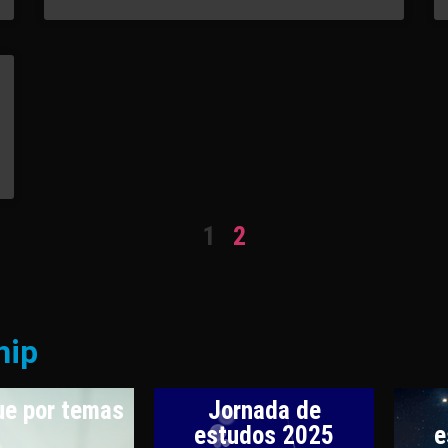
1
2
hip
e por temas
Jornada de
estudos 2025
e